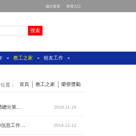
福大首頁
管理入口
工作
教工之家
校友工作
首頁
教工之家
榮譽獎勵
前位置：
我院榮獲福州大學第四十七屆田徑運動會教工團體總分第七名
2018-11-19
祝賀我院工會榮獲福州大學工會2013-2014年宣傳信息工作二等獎
2014-12-12